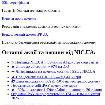
SSL-сертифікати
Гарантія безпеки для ваших клієнтів
Купити дроп-домени
Реєстрація видалених доменів з seo показниками
Безкоштовний домен .PP.UA
Повністю безкоштовна реєстрація та продовження домену
Останні акції та новини від NIC.UA:
✨ Новинка NIC.UA: потужний AI-конструктор сайтів
🔥 Лише до 20 серпня: −80% на .CO
☀️ Літня знижка на домени, хостинг і SSL у NIC.UA
🔥 Нові домени на NIC.UA — від 44,59 грн
🎁 День народження .XYZ: -50% на реєстрацію домену
Передзамовте свій .PAY домен уже зараз
🔥 –30% на хостинг із DirectAdmin — лише до 20 травня
Отримай .PAY за пріоритетом по ТМ — тільки в квітні
2026