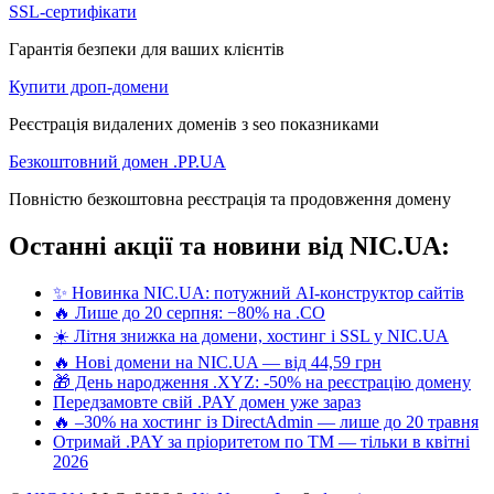
SSL-сертифікати
Гарантія безпеки для ваших клієнтів
Купити дроп-домени
Реєстрація видалених доменів з seo показниками
Безкоштовний домен .PP.UA
Повністю безкоштовна реєстрація та продовження домену
Останні акції та новини від NIC.UA:
✨ Новинка NIC.UA: потужний AI-конструктор сайтів
🔥 Лише до 20 серпня: −80% на .CO
☀️ Літня знижка на домени, хостинг і SSL у NIC.UA
🔥 Нові домени на NIC.UA — від 44,59 грн
🎁 День народження .XYZ: -50% на реєстрацію домену
Передзамовте свій .PAY домен уже зараз
🔥 –30% на хостинг із DirectAdmin — лише до 20 травня
Отримай .PAY за пріоритетом по ТМ — тільки в квітні
2026