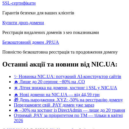
SSL-сертифікати
Гарантія безпеки для ваших клієнтів
Купити дроп-домени
Реєстрація видалених доменів з seo показниками
Безкоштовний домен .PP.UA
Повністю безкоштовна реєстрація та продовження домену
Останні акції та новини від NIC.UA:
✨ Новинка NIC.UA: потужний AI-конструктор сайтів
🔥 Лише до 20 серпня: −80% на .CO
☀️ Літня знижка на домени, хостинг і SSL у NIC.UA
🔥 Нові домени на NIC.UA — від 44,59 грн
🎁 День народження .XYZ: -50% на реєстрацію домену
Передзамовте свій .PAY домен уже зараз
🔥 –30% на хостинг із DirectAdmin — лише до 20 травня
Отримай .PAY за пріоритетом по ТМ — тільки в квітні
2026