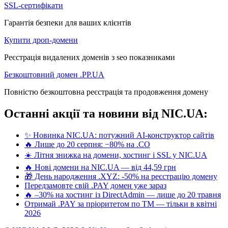
SSL-сертифікати
Гарантія безпеки для ваших клієнтів
Купити дроп-домени
Реєстрація видалених доменів з seo показниками
Безкоштовний домен .PP.UA
Повністю безкоштовна реєстрація та продовження домену
Останні акції та новини від NIC.UA:
✨ Новинка NIC.UA: потужний AI-конструктор сайтів
🔥 Лише до 20 серпня: −80% на .CO
☀️ Літня знижка на домени, хостинг і SSL у NIC.UA
🔥 Нові домени на NIC.UA — від 44,59 грн
🎁 День народження .XYZ: -50% на реєстрацію домену
Передзамовте свій .PAY домен уже зараз
🔥 –30% на хостинг із DirectAdmin — лише до 20 травня
Отримай .PAY за пріоритетом по ТМ — тільки в квітні
2026