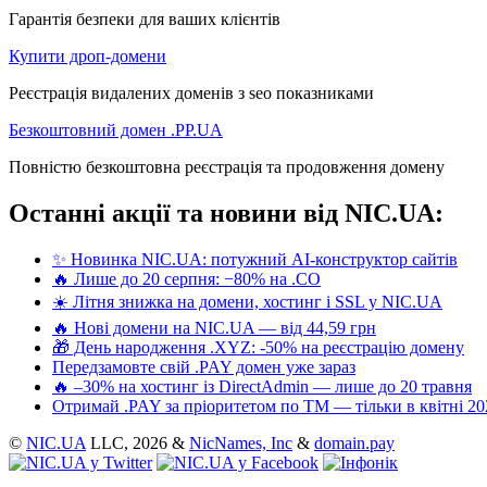
Гарантія безпеки для ваших клієнтів
Купити дроп-домени
Реєстрація видалених доменів з seo показниками
Безкоштовний домен .PP.UA
Повністю безкоштовна реєстрація та продовження домену
Останні акції та новини від NIC.UA:
✨ Новинка NIC.UA: потужний AI-конструктор сайтів
🔥 Лише до 20 серпня: −80% на .CO
☀️ Літня знижка на домени, хостинг і SSL у NIC.UA
🔥 Нові домени на NIC.UA — від 44,59 грн
🎁 День народження .XYZ: -50% на реєстрацію домену
Передзамовте свій .PAY домен уже зараз
🔥 –30% на хостинг із DirectAdmin — лише до 20 травня
Отримай .PAY за пріоритетом по ТМ — тільки в квітні 20
©
NIC.UA
LLC,
2026 &
NicNames, Inc
&
domain.pay