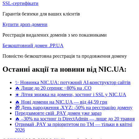
SSL-сертифікати
Гарантія безпеки для ваших клієнтів
Купити дроп-домени
Реєстрація видалених доменів з seo показниками
Безкоштовний домен .PP.UA
Повністю безкоштовна реєстрація та продовження домену
Останні акції та новини від NIC.UA:
✨ Новинка NIC.UA: потужний AI-конструктор сайтів
🔥 Лише до 20 серпня: −80% на .CO
☀️ Літня знижка на домени, хостинг і SSL у NIC.UA
🔥 Нові домени на NIC.UA — від 44,59 грн
🎁 День народження .XYZ: -50% на реєстрацію домену
Передзамовте свій .PAY домен уже зараз
🔥 –30% на хостинг із DirectAdmin — лише до 20 травня
Отримай .PAY за пріоритетом по ТМ — тільки в квітні
2026